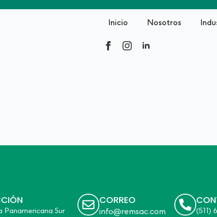
Inicio
Nosotros
Indu
CCIÓN
CORREO
CON
a Panamericana Sur
info@remsac.com
(511)