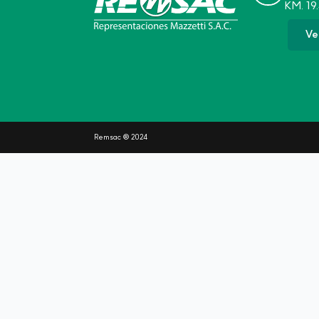
KM. 19.
Ve
Remsac
® 2024