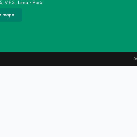
5, V.E.S., Lima - Perú
r mapa
De